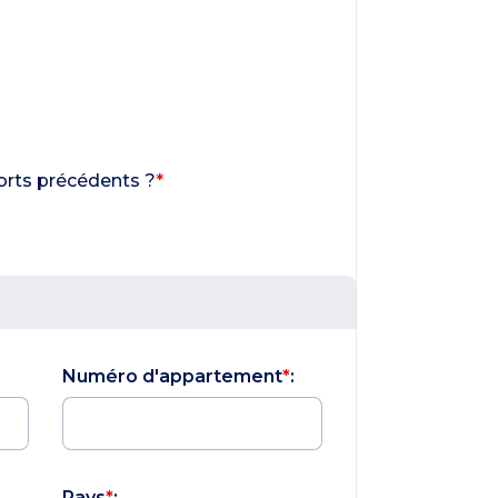
ports précédents ?
*
Numéro d'appartement
*
:
Pays
*
: