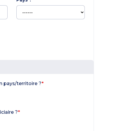
 pays/territoire ?
*
ciaire ?
*