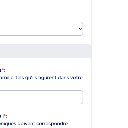
e
*
:
mille, tels qu'ils figurent dans votre
il
*
:
oniques doivent correspondre