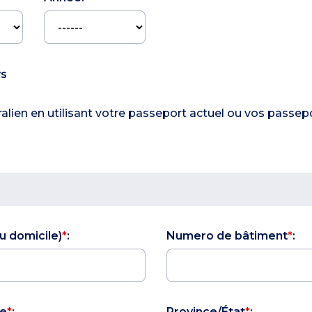
ys
alien en utilisant votre passeport actuel ou vos passe
u domicile)
*
:
Numero de bâtiment
*
:
le
*
:
Province/État
*
: