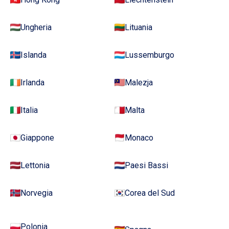
Ungheria
Lituania
Islanda
Lussemburgo
Irlanda
Malezja
Italia
Malta
Giappone
Monaco
Lettonia
Paesi Bassi
Norvegia
Corea del Sud
Polonia