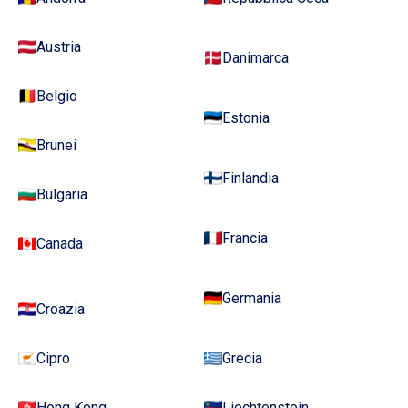
Austria
Danimarca
Belgio
Estonia
Brunei
Finlandia
Bulgaria
Francia
Canada
Germania
Croazia
Cipro
Grecia
Hong Kong
Liechtenstein