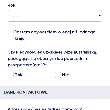
Rok:
Jestem obywatelem więcej niż jednego
kraju
Czy kiedykolwiek uzyskałeś wizę australijską,
posługując się obecnym lub poprzednim
paszportem(ami)?
*
Tak
Nie
DANE KONTAKTOWE
Adres ulicy / nazwa (adres domowy)
*
: