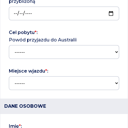
przybliżoną
Cel pobytu
*
:
Powód przyjazdu do Australii
Miejsce wjazdu
*
:
DANE OSOBOWE
Imię
*
: